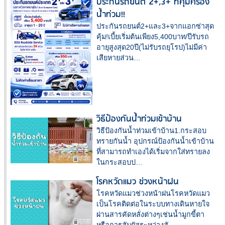
ประกันรถยนต์ 2+,3+ ที่คุ้มครอง
น้ำท่วม!!
ประกันรถยนต์2+และ3+จากแอกซ่าสุด
คุ้ม!เบี้ยเริ่มต้นเพียง5,400บาท/ปีรับรถ
อายุสูงสุด20ปี(ไม่รับรถยุโรป)ไม่มีค่า
เสียหายส่วน…
วิธีป้องกันน้ำท่วมเข้าบ้าน
วิธีป้องกันน้ำท่วมเข้าบ้าน1.กระสอบ
ทรายกันน้ำ อุปกรณ์ป้องกันน้ำเข้าบ้าน
ที่สามารถทำเองได้เริ่มจากใส่ทรายลง
ในกระสอบป…
โรคหวัดแมว ช่วงหน้าฝน
โรคหวัดแมวช่วงหน้าฝนโรคหวัดแมว
เป็นโรคติดต่อในระบบทางเดินหายใจ
ผ่านสารคัดหลั่งต่างๆเช่นน้ำมูกขี้ตา