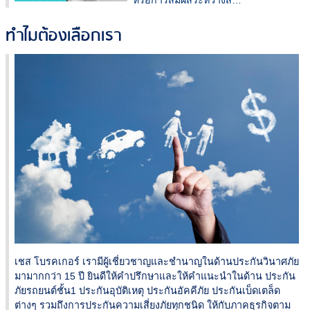
หรือการสัมผัสระหว่างสั…
ทำไมต้องเลือกเรา
เชส โบรคเกอร์ เรามีผู้เชี่ยวชาญและชำนาญในด้านประกันวินาศภัย
มามากกว่า 15 ปี ยินดีให้คำปรึกษาและให้คำแนะนำในด้าน ประกัน
ภัยรถยนต์ชั้น1 ประกันอุบัติเหตุ ประกันอัคคีภัย ประกันเบ็ดเตล็ด
ต่างๆ รวมถึงการประกันความเสี่ยงภัยทุกชนิด ให้กับภาคธุรกิจตาม