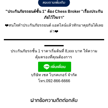
สอบถามเพิ่มเติม
"
ประกันภัยรถยนต์ชั้น 1
" ต้อง Chess Broker "เรื่องประกัน
ภัยไว้ใจเรา"
❤️สนใจทำประกันภัยรถยนต์ แอดไลน์แล้วทักมาคุยกันได้เลย
ค่า❤️
▬▬▬▬▬▬▬▬▬▬▬▬▬▬▬▬▬▬▬▬▬▬▬▬▬▬
▬▬▬▬▬
ประกันภัยรถชั้น 1 ราคาเริ่มต้นที่ 8,xxx บาท ให้ความ
คุ้มครองที่คุณต้องการ
บริษัท เชส โบรคเกอร์ จำกัด
โทร.092-866-6666
ฝากข้อความติดต่อกลับ