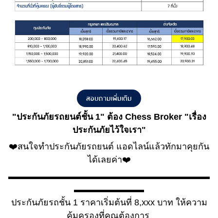
สอบถามเพิ่มเติม
"
ประกันภัยรถยนต์ชั้น 1
" ต้อง Chess Broker "เรื่อง
ประกันภัยไว้ใจเรา"
❤️สนใจทำประกันภัยรถยนต์ แอดไลน์แล้วทักมาคุยกัน
ได้เลยค่า❤️
▬▬▬▬▬▬▬▬▬▬▬▬▬▬▬▬▬▬▬▬▬▬▬
▬▬▬▬▬▬▬▬
ประกันภัยรถชั้น 1 ราคาเริ่มต้นที่ 8,xxx บาท ให้ความ
คุ้มครองที่คุณต้องการ