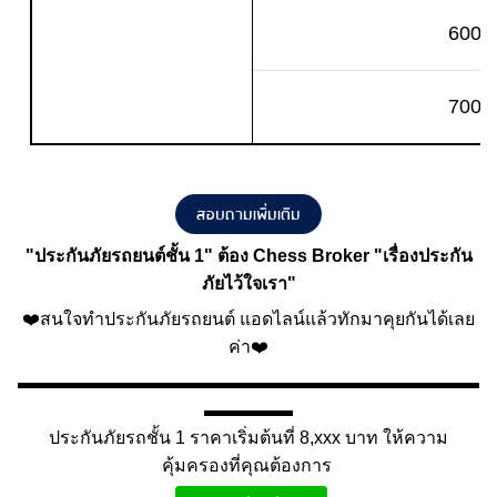
600,0
700,0
สอบถามเพิ่มเติม
"
ประกันภัยรถยนต์ชั้น 1
" ต้อง Chess Broker "เรื่องประกัน
ภัยไว้ใจเรา"
❤️สนใจทำประกันภัยรถยนต์ แอดไลน์แล้วทักมาคุยกันได้เลย
ค่า❤️
▬▬▬▬▬▬▬▬▬▬▬▬▬▬▬▬▬▬▬▬▬▬▬▬▬▬
▬▬▬▬▬
ประกันภัยรถชั้น 1 ราคาเริ่มต้นที่ 8,xxx บาท ให้ความ
คุ้มครองที่คุณต้องการ